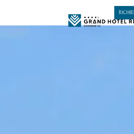
1
2
026
08
Ago
2026
DINE & DRINKS
EVENTI
LOCATION
GAL
RICHI